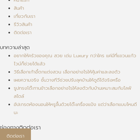
หน้าแรก
สินค้า
เกี่ยวกับเรา
รีวิวสินค้า
ติดต่อเรา
บทความล่าสุด
อยากให้ครัวของคุณ สวย เด่น Luxury กว่าใคร แค่มีที่แขวนแก้ว
ไวน์ก็ช่วยได้แล้ว
วิธีเลือกเก้าอี้ตกแต่งสวน เลือกอย่างไรให้คุ้มค่าและลงตัว
เผยความจริง ชั้นวางทีวีช่วยปรับลุคบ้านให้ดูดีได้จริงหรือ
รูปทรงโต๊ะทานข้าวเลือกอย่างไรให้ลงตัวกับบ้านเหมาะสมกับไลฟ์
สไตล์
อัปเกรดห้องนอนให้หรูขึ้นด้วยโต๊ะเครื่องแป้ง แต่ว่าเลือกแบบไหนดี
นะ
ช่องทางติดต่อเรา
ติดต่อเรา