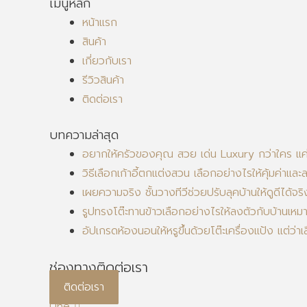
เมนูหลัก
หน้าแรก
สินค้า
เกี่ยวกับเรา
รีวิวสินค้า
ติดต่อเรา
บทความล่าสุด
อยากให้ครัวของคุณ สวย เด่น Luxury กว่าใคร แค่มี
วิธีเลือกเก้าอี้ตกแต่งสวน เลือกอย่างไรให้คุ้มค่าและ
เผยความจริง ชั้นวางทีวีช่วยปรับลุคบ้านให้ดูดีได้จริ
รูปทรงโต๊ะทานข้าวเลือกอย่างไรให้ลงตัวกับบ้านเหม
อัปเกรดห้องนอนให้หรูขึ้นด้วยโต๊ะเครื่องแป้ง แต่ว่
ช่องทางติดต่อเรา
ติดต่อเรา
Line