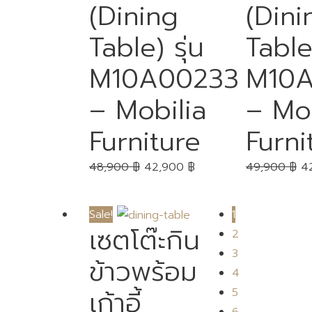
(Dining
(Dini
Table) รุ่น
Table)
M10A00233
M10
– Mobilia
– Mob
Furniture
Furni
48,900
฿
42,900
฿
49,900
฿
4
Sale!
1
เซตโต๊ะกิน
2
3
ข้าวพร้อม
4
เก้าอี้
5