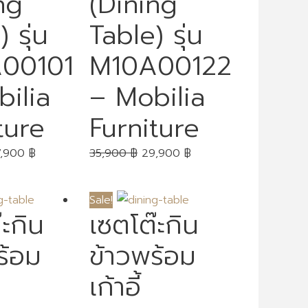
ng
(Dining
 รุ่น
Table) รุ่น
00101
M10A00122
ilia
– Mobilia
ture
Furniture
7,900
฿
35,900
฿
29,900
฿
Sale!
๊ะกิน
เซตโต๊ะกิน
ร้อม
ข้าวพร้อม
เก้าอี้