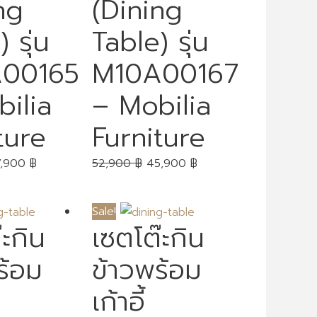
ng
(Dining
 รุ่น
Table) รุ่น
00165
M10A00167
ilia
– Mobilia
ture
Furniture
7,900
฿
52,900
฿
45,900
฿
Sale!
๊ะกิน
เซตโต๊ะกิน
ร้อม
ข้าวพร้อม
เก้าอี้