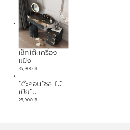
เซ็ทโต๊ะเครื่อง
แป้ง
35,900
฿
โต๊ะคอนโซล ไม้
เปียโน
25,900
฿