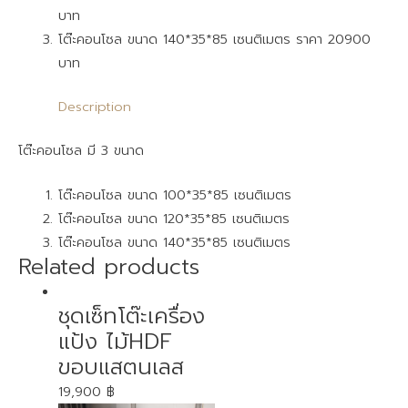
บาท
โต๊ะคอนโซล ขนาด 140*35*85 เซนติเมตร ราคา 20900
บาท
Description
โต๊ะคอนโซล มี 3 ขนาด
โต๊ะคอนโซล ขนาด 100*35*85 เซนติเมตร
โต๊ะคอนโซล ขนาด 120*35*85 เซนติเมตร
โต๊ะคอนโซล ขนาด 140*35*85 เซนติเมตร
Related products
ชุดเซ็ทโต๊ะเครื่อง
แป้ง ไม้HDF
ขอบแสตนเลส
19,900
฿