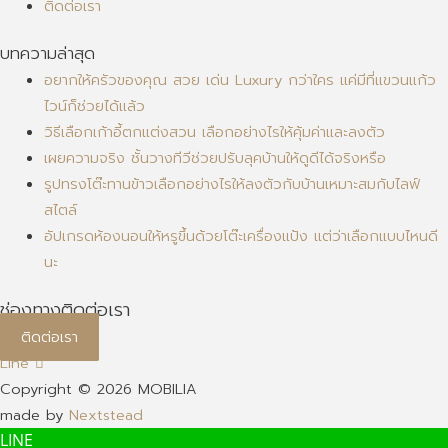
ติดต่อเรา
บทความล่าสุด
อยากให้ครัวของคุณ สวย เด่น Luxury กว่าใคร แค่มีที่แขวนแก้ว
ไวน์ก็ช่วยได้แล้ว
วิธีเลือกเก้าอี้ตกแต่งสวน เลือกอย่างไรให้คุ้มค่าและลงตัว
เผยความจริง ชั้นวางทีวีช่วยปรับลุคบ้านให้ดูดีได้จริงหรือ
รูปทรงโต๊ะทานข้าวเลือกอย่างไรให้ลงตัวกับบ้านเหมาะสมกับไลฟ์
สไตล์
อัปเกรดห้องนอนให้หรูขึ้นด้วยโต๊ะเครื่องแป้ง แต่ว่าเลือกแบบไหนดี
นะ
ช่องทางติดต่อเรา
ติดต่อเรา
Line
Copyright © 2026 MOBILIA
made by
Nextstead
LINE