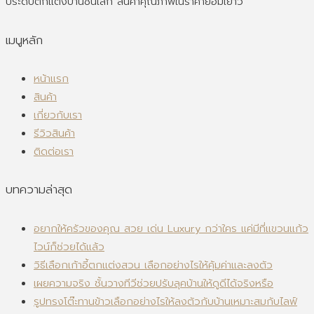
ประดับตกแต่งบ้านชิ้นเล็ก สินค้าคุณภาพในราคาย่อมเยาว์
เมนูหลัก
หน้าแรก
สินค้า
เกี่ยวกับเรา
รีวิวสินค้า
ติดต่อเรา
บทความล่าสุด
อยากให้ครัวของคุณ สวย เด่น Luxury กว่าใคร แค่มีที่แขวนแก้ว
ไวน์ก็ช่วยได้แล้ว
วิธีเลือกเก้าอี้ตกแต่งสวน เลือกอย่างไรให้คุ้มค่าและลงตัว
เผยความจริง ชั้นวางทีวีช่วยปรับลุคบ้านให้ดูดีได้จริงหรือ
รูปทรงโต๊ะทานข้าวเลือกอย่างไรให้ลงตัวกับบ้านเหมาะสมกับไลฟ์