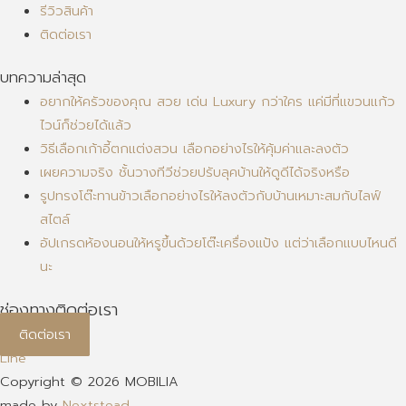
รีวิวสินค้า
ติดต่อเรา
บทความล่าสุด
อยากให้ครัวของคุณ สวย เด่น Luxury กว่าใคร แค่มีที่แขวนแก้ว
ไวน์ก็ช่วยได้แล้ว
วิธีเลือกเก้าอี้ตกแต่งสวน เลือกอย่างไรให้คุ้มค่าและลงตัว
เผยความจริง ชั้นวางทีวีช่วยปรับลุคบ้านให้ดูดีได้จริงหรือ
รูปทรงโต๊ะทานข้าวเลือกอย่างไรให้ลงตัวกับบ้านเหมาะสมกับไลฟ์
สไตล์
อัปเกรดห้องนอนให้หรูขึ้นด้วยโต๊ะเครื่องแป้ง แต่ว่าเลือกแบบไหนดี
นะ
ช่องทางติดต่อเรา
ติดต่อเรา
Line
Copyright © 2026 MOBILIA
made by
Nextstead