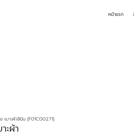
หน้าแรก
แข็ง เบาะผ้าลินิน (F01C00271)
บาะผ้า