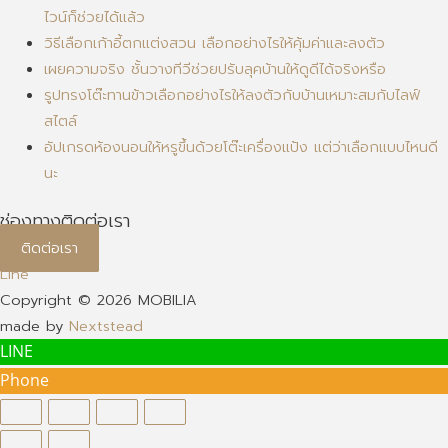
ไวน์ก็ช่วยได้แล้ว
วิธีเลือกเก้าอี้ตกแต่งสวน เลือกอย่างไรให้คุ้มค่าและลงตัว
เผยความจริง ชั้นวางทีวีช่วยปรับลุคบ้านให้ดูดีได้จริงหรือ
รูปทรงโต๊ะทานข้าวเลือกอย่างไรให้ลงตัวกับบ้านเหมาะสมกับไลฟ์
สไตล์
อัปเกรดห้องนอนให้หรูขึ้นด้วยโต๊ะเครื่องแป้ง แต่ว่าเลือกแบบไหนดี
นะ
ช่องทางติดต่อเรา
ติดต่อเรา
Line
Copyright © 2026 MOBILIA
made by
Nextstead
LINE
Phone
Scroll
to