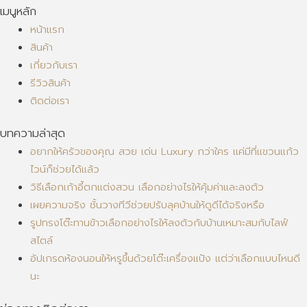
เมนูหลัก
หน้าแรก
สินค้า
เกี่ยวกับเรา
รีวิวสินค้า
ติดต่อเรา
บทความล่าสุด
อยากให้ครัวของคุณ สวย เด่น Luxury กว่าใคร แค่มีที่แขวนแก้ว
ไวน์ก็ช่วยได้แล้ว
วิธีเลือกเก้าอี้ตกแต่งสวน เลือกอย่างไรให้คุ้มค่าและลงตัว
เผยความจริง ชั้นวางทีวีช่วยปรับลุคบ้านให้ดูดีได้จริงหรือ
รูปทรงโต๊ะทานข้าวเลือกอย่างไรให้ลงตัวกับบ้านเหมาะสมกับไลฟ์
สไตล์
อัปเกรดห้องนอนให้หรูขึ้นด้วยโต๊ะเครื่องแป้ง แต่ว่าเลือกแบบไหนดี
นะ