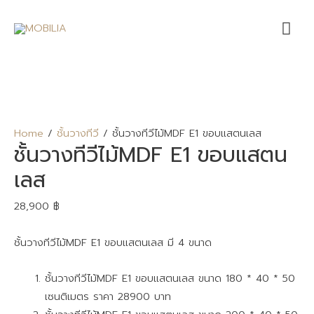
Mai
Me
Home
/
ชั้นวางทีวี
/ ชั้นวางทีวีไม้MDF E1 ขอบแสตนเลส
ชั้นวางทีวีไม้MDF E1 ขอบแสตน
เลส
28,900
฿
ชั้นวางทีวีไม้MDF E1 ขอบแสตนเลส มี 4 ขนาด
ชั้นวางทีวีไม้MDF E1 ขอบแสตนเลส ขนาด 180 * 40 * 50
เซนติเมตร ราคา 28900 บาท