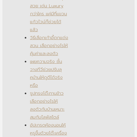
สวย เด่น Luxury
กว่าใคร แค่มีที่แขวน
แก้วไวน์ก็ช่วยได้
แล้ว
วิธีเลือกเก้าอี้ตกแต่ง
สวน เลือกอย่างไรให้
คุ้มค่าและลงตัว
เผยความจริง ชั้น
วางทีวีช่วยปรับลุ
คบ้านให้ดูดีได้จริง
หรือ
รูปทรงโต๊ะทานข้าว
เลือกอย่างไรให้
ลงตัวกับบ้านเหมาะ
สมกับไลฟ์สไตล์
อัปเกรดห้องนอนให้
หรูขึ้นด้วยโต๊ะเครื่อง